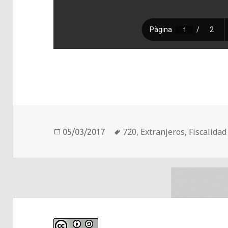
Publicado
Etiquetas
720
,
Extranjeros
,
Fiscalidad
05/03/2017
el